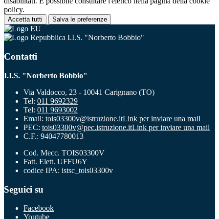
disabilitati. È possibile consultare l'elenco nella pagina della cookie
policy.
Accetta tutti
Salva le preferenze
I.I.S. "Norberto Bobbio"
Contatti
I.I.S. "Norberto Bobbio"
Via Valdocco, 23 - 10041 Carignano (TO)
Tel:
011 9692329
Tel:
011 9693002
Email:
tois03300v@istruzione.it
Link per inviare una mail
PEC:
tois03300v@pec.istruzione.it
Link per inviare una mail
C.F.: 94047780013
Cod. Mecc. TOIS03300V
Fatt. Elett. UFFU6Y
codice IPA: istsc_tois03300v
Seguici su
Facebook
Youtube