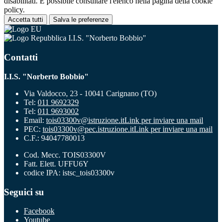
disabilitati. È possibile consultare l'elenco nella pagina della cookie
policy.
Accetta tutti
Salva le preferenze
I.I.S. "Norberto Bobbio"
Contatti
I.I.S. "Norberto Bobbio"
Via Valdocco, 23 - 10041 Carignano (TO)
Tel:
011 9692329
Tel:
011 9693002
Email:
tois03300v@istruzione.it
Link per inviare una mail
PEC:
tois03300v@pec.istruzione.it
Link per inviare una mail
C.F.: 94047780013
Cod. Mecc. TOIS03300V
Fatt. Elett. UFFU6Y
codice IPA: istsc_tois03300v
Seguici su
Facebook
Youtube