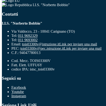
I.I.S. "Norberto Bobbio"
Contatti
I.I.S. "Norberto Bobbio"
Via Valdocco, 23 - 10041 Carignano (TO)
Tel:
011 9692329
Tel:
011 9693002
Email:
tois03300v@istruzione.it
Link per inviare una mail
PEC:
tois03300v@pec.istruzione.it
Link per inviare una mail
C.F.: 94047780013
Cod. Mecc. TOIS03300V
Fatt. Elett. UFFU6Y
codice IPA: istsc_tois03300v
Seguici su
Facebook
Youtube
Instagram
Sezione Link Utili