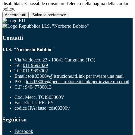
disabilitati. È possibile consultare l'elenco nella pagina della cookie
policy.
Accetta tutti
Salva le preferenze
I.I.S. "Norberto Bobbio"
Contatti
I.I.S. "Norberto Bobbio"
Via Valdocco, 23 - 10041 Carignano (TO)
Tel:
011 9692329
Tel:
011 9693002
Email:
tois03300v@istruzione.it
Link per inviare una mail
PEC:
tois03300v@pec.istruzione.it
Link per inviare una mail
C.F.: 94047780013
Cod. Mecc. TOIS03300V
Fatt. Elett. UFFU6Y
codice IPA: istsc_tois03300v
Seguici su
Facebook