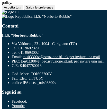
policy.
Accetta tutti
Salva le preferenze
I.I.S. "Norberto Bobbio"
Contatti
I.I.S. "Norberto Bobbio"
Via Valdocco, 23 - 10041 Carignano (TO)
Tel:
011 9692329
Tel:
011 9693002
Email:
tois03300v@istruzione.it
Link per inviare una mail
PEC:
tois03300v@pec.istruzione.it
Link per inviare una mail
C.F.: 94047780013
Cod. Mecc. TOIS03300V
Fatt. Elett. UFFU6Y
codice IPA: istsc_tois03300v
Seguici su
Facebook
Youtube