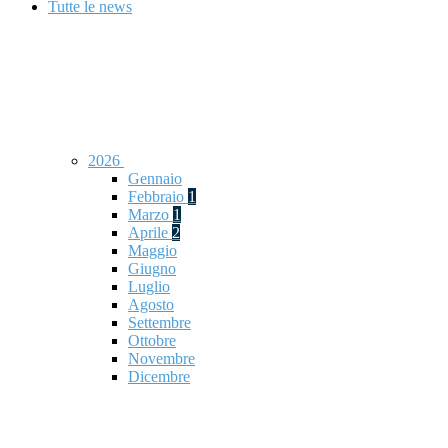
Tutte le news
2026
Gennaio
Febbraio
1
Marzo
1
Aprile
2
Maggio
Giugno
Luglio
Agosto
Settembre
Ottobre
Novembre
Dicembre