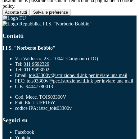
disabilitati. È possibile consultare l'elenco nella pagina della cookie
policy.
Accetta tutti
Salva le preferenze
I.I.S. "Norberto Bobbio"
Contatti
I.I.S. "Norberto Bobbio"
Via Valdocco, 23 - 10041 Carignano (TO)
Tel:
011 9692329
Tel:
011 9693002
Email:
tois03300v@istruzione.it
Link per inviare una mail
PEC:
tois03300v@pec.istruzione.it
Link per inviare una mail
C.F.: 94047780013
Cod. Mecc. TOIS03300V
Fatt. Elett. UFFU6Y
codice IPA: istsc_tois03300v
Seguici su
Facebook
Youtube