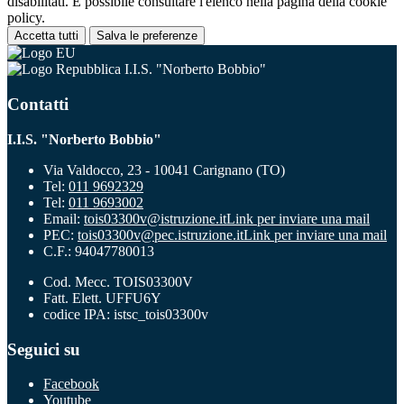
disabilitati. È possibile consultare l'elenco nella pagina della cookie
policy.
Accetta tutti
Salva le preferenze
I.I.S. "Norberto Bobbio"
Contatti
I.I.S. "Norberto Bobbio"
Via Valdocco, 23 - 10041 Carignano (TO)
Tel:
011 9692329
Tel:
011 9693002
Email:
tois03300v@istruzione.it
Link per inviare una mail
PEC:
tois03300v@pec.istruzione.it
Link per inviare una mail
C.F.: 94047780013
Cod. Mecc. TOIS03300V
Fatt. Elett. UFFU6Y
codice IPA: istsc_tois03300v
Seguici su
Facebook
Youtube