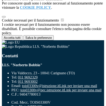
Per conoscere quali sono i cookie necessari al funzionamento potete
visionare la
COOKIE POLICY
.
Cookie necessari per il funzionamento
I cookie necessari per il funzionamento non possono essere
disabilitati. È possibile consultare l'elenco nella pagina della cookie
policy.
Accetta tutti
Salva le preferenze
I.I.S. "Norberto Bobbio"
Contatti
I.I.S. "Norberto Bobbio"
Via Valdocco, 23 - 10041 Carignano (TO)
Tel:
011 9692329
Tel:
011 9693002
Email:
tois03300v@istruzione.it
Link per inviare una mail
PEC:
tois03300v@pec.istruzione.it
Link per inviare una mail
C.F.: 94047780013
Cod. Mecc. TOIS03300V