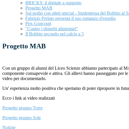
BRICKS: il digitale a supporto
Progetto MAB
Sul podio con atleti special - Studentessa del Bobbio al 
Fabrizio Prelato presenta il suo romanzo d'esordio
Prix Goncourt
"Contro i disturbi alimentari"
Il Bobbio secondo nel calcio a 5
Progetto MAB
Con un gruppo di alunni del Liceo Scienze abbiamo partecipato al MAB, u
componente consapevole e attiva. Gli allievi hanno passeggiato per le v
video per documentarlo.
Un' esperienza molto positiva che speriamo di poter riproporre in futu
Ecco i link ai video realizzati
Progetto gruppo Torre
Progetto gruppo Sole
Notizie