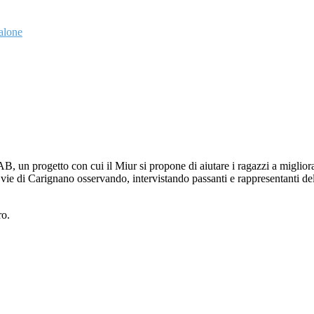
Salone
n progetto con cui il Miur si propone di aiutare i ragazzi a migliorare i
ie di Carignano osservando, intervistando passanti e rappresentanti dell
ro.