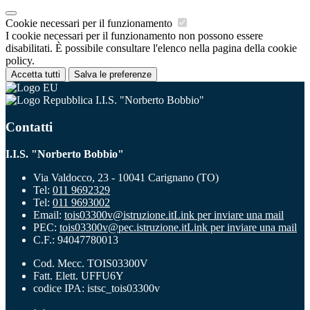
Cookie necessari per il funzionamento
I cookie necessari per il funzionamento non possono essere
disabilitati. È possibile consultare l'elenco nella pagina della cookie
policy.
Accetta tutti
Salva le preferenze
I.I.S. "Norberto Bobbio"
Contatti
I.I.S. "Norberto Bobbio"
Via Valdocco, 23 - 10041 Carignano (TO)
Tel:
011 9692329
Tel:
011 9693002
Email:
tois03300v@istruzione.it
Link per inviare una mail
PEC:
tois03300v@pec.istruzione.it
Link per inviare una mail
C.F.: 94047780013
Cod. Mecc. TOIS03300V
Fatt. Elett. UFFU6Y
codice IPA: istsc_tois03300v