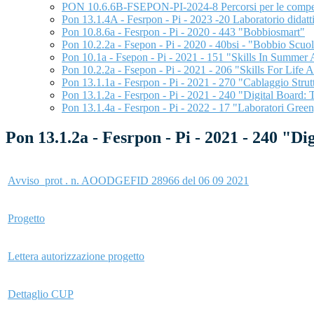
PON 10.6.6B-FSEPON-PI-2024-8 Percorsi per le competen
Pon 13.1.4A - Fesrpon - Pi - 2023 -20 Laboratorio didatti
Pon 10.8.6a - Fesrpon - Pi - 2020 - 443 "Bobbiosmart"
Pon 10.2.2a - Fsepon - Pi - 2020 - 40bsi - "Bobbio Scuol
Pon 10.1a - Fsepon - Pi - 2021 - 151 "Skills In Summer
Pon 10.2.2a - Fsepon - Pi - 2021 - 206 "Skills For Life
Pon 13.1.1a - Fesrpon - Pi - 2021 - 270 "Cablaggio Strutt
Pon 13.1.2a - Fesrpon - Pi - 2021 - 240 "Digital Board: 
Pon 13.1.4a - Fesrpon - Pi - 2022 - 17 "Laboratori Gree
Pon 13.1.2a - Fesrpon - Pi - 2021 - 240 "D
Avviso_prot . n. AOODGEFID 28966 del 06 09 2021
Progetto
Lettera autorizzazione progetto
Dettaglio CUP