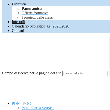
Didattica
Panoramica
Offerta formativa
I progetti delle classi
Info utili
Calendario Scolastico a.s. 2025/2026
Contatti
Campo di ricerca per le pagine del sito
PON - POC
POC “Per la Scuola”