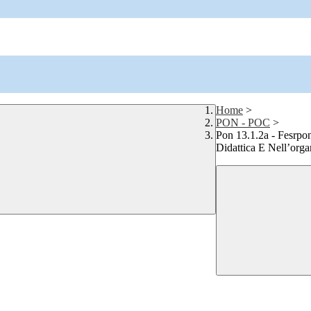
Home
>
PON - POC
>
Pon 13.1.2a - Fesrpon
Didattica E Nell’org