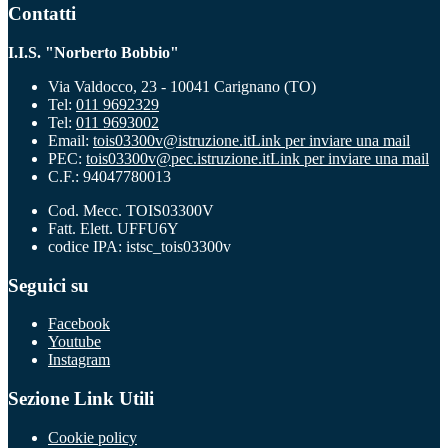
Contatti
I.I.S. "Norberto Bobbio"
Via Valdocco, 23 - 10041 Carignano (TO)
Tel:
011 9692329
Tel:
011 9693002
Email:
tois03300v@istruzione.it
Link per inviare una mail
PEC:
tois03300v@pec.istruzione.it
Link per inviare una mail
C.F.: 94047780013
Cod. Mecc. TOIS03300V
Fatt. Elett. UFFU6Y
codice IPA: istsc_tois03300v
Seguici su
Facebook
Youtube
Instagram
Sezione Link Utili
Cookie policy