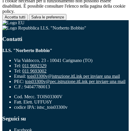
I cookie necessari per il funzionamento non possono essere
disabilitati. È possibile consultare l'elenco nella pagina della cookie
policy.
Accetta tutti
Salva le preferenze
I.I.S. "Norberto Bobbio"
Contatti
I.I.S. "Norberto Bobbio"
Via Valdocco, 23 - 10041 Carignano (TO)
Tel:
011 9692329
Tel:
011 9693002
Email:
tois03300v@istruzione.it
Link per inviare una mail
PEC:
tois03300v@pec.istruzione.it
Link per inviare una mail
C.F.: 94047780013
Cod. Mecc. TOIS03300V
Fatt. Elett. UFFU6Y
codice IPA: istsc_tois03300v
Seguici su
Facebook