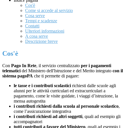
Indice pagina
Cos'è
Come si accede al servizio
Cosa serve
Tempi e scadenze
Contatti
Ulteriori informazioni
A cosa serve
Descrizione breve
Cos'è
Con
Pago In Rete
, il servizio centralizzato
per i pagamenti
telematici
del Ministero dell'Istruzione e del Merito integrato
con il
sistema pagoPA
che ti permette di pagare:
le tasse e i contributi scolastici
richiesti dalle scuole agli
alunni per le attività curriculari ed extracurriculari a
pagamento, come le visite guidate, i viaggi d’istruzione, la
mensa autogestita
i contributi richiesti dalla scuola al personale scolastico
,
come l’assicurazione integrativa
i contributi richiesti ad altri soggetti
, quali ad esempio gli
accompagnatori
tutti contributi a favore del Ministero
, quali ad esempio i