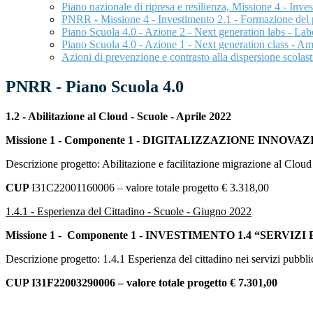
Piano nazionale di ripresa e resilienza, Missione 4 - I
PNRR - Missione 4 - Investimento 2.1 - Formazione del pe
Piano Scuola 4.0 - Azione 2 - Next generation labs - Lab
Piano Scuola 4.0 - Azione 1 - Next generation class - 
Azioni di prevenzione e contrasto alla dispersione sco
PNRR - Piano Scuola 4.0
1.2 - Abilitazione al Cloud - Scuole - Aprile 2022
Missione 1 - Componente 1 - DIGITALIZZAZIONE INNOVA
Descrizione progetto: Abilitazione e facilitazione migrazione al Cloud
CUP
I31C22001160006 – valore totale progetto € 3.318,00
1.4.1 - Esperienza del Cittadino - Scuole - Giugno 2022
Missione 1 - Componente 1 - INVESTIMENTO 1.4 “SERVI
Descrizione progetto: 1.4.1 Esperienza del cittadino nei servizi pubbli
CUP I31F22003290006 – valore totale progetto € 7.301,00