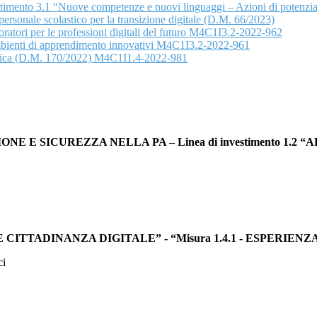
nvestimento 3.1 “Nuove competenze e nuovi linguaggi – Azioni di poten
rsonale scolastico per la transizione digitale (D.M. 66/2023)
oratori per le professioni digitali del futuro M4C1I3.2-2022-962
Ambienti di apprendimento innovativi M4C1I3.2-2022-961
lastica (D.M. 170/2022) M4C1I1.4-2022-981
ZIONE E SICUREZZA NELLA PA – Linea di investimento 1.
ZI E CITTADINANZA DIGITALE” - “Misura 1.4.1 - ESPERI
ci