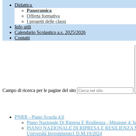
Didattica
Panoramica
Offerta formativa
I progetti delle classi
Info utili
Calendario Scolastico a.s. 2025/2026
Contatti
Campo di ricerca per le pagine del sito
PNRR - Piano Scuola 4.0
Piano Nazionale Di Ripresa E Resilienza - Missione 4: Is
PIANO NAZIONALE DI RIPRESA E RESILIENZA MISSIONE 
Università Investimento1 D.M.19/2024