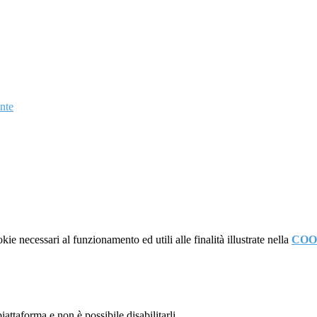
nte
kie necessari al funzionamento ed utili alle finalità illustrate nella
COO
attaforma e non è possibile disabilitarli.