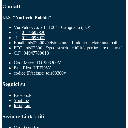
Contatti
I.I.S. "Norberto Bobbio"
Via Valdocco, 23 - 10041 Carignano (TO)
Tel:
011 9692329
Tel:
011 9693002
Email:
tois03300v@istruzione.it
Link per inviare una mail
PEC:
tois03300v@pec.istruzione.it
Link per inviare una mail
C.F.: 94047780013
Cod. Mecc. TOIS03300V
Fatt. Elett. UFFU6Y
codice IPA: istsc_tois03300v
Seguici su
Facebook
Youtube
Instagram
Sezione Link Utili
Cookie policy