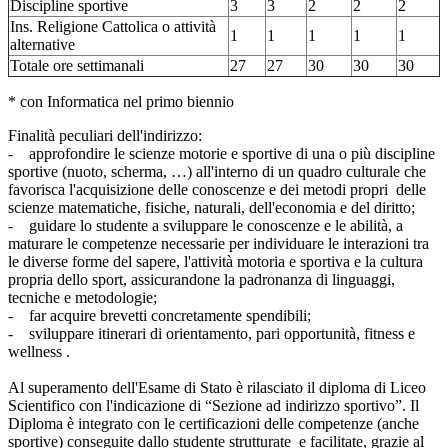
Discipline sportive
3
3
2
2
2
Ins. Religione Cattolica o attività
1
1
1
1
1
alternative
Totale ore settimanali
27
27
30
30
30
* con Informatica nel primo biennio
Finalità peculiari dell'indirizzo:
- approfondire le scienze motorie e sportive di una o più discipline
sportive (nuoto, scherma, …) all'interno di un quadro culturale che
favorisca l'acquisizione delle conoscenze e dei metodi propri delle
scienze matematiche, fisiche, naturali, dell'economia e del diritto;
- guidare lo studente a sviluppare le conoscenze e le abilità, a
maturare le competenze necessarie per individuare le interazioni tra
le diverse forme del sapere, l'attività motoria e sportiva e la cultura
propria dello sport, assicurandone la padronanza di linguaggi,
tecniche e metodologie;
- far acquire brevetti concretamente spendibili;
- sviluppare itinerari di orientamento, pari opportunità, fitness e
wellness .
Al superamento dell'Esame di Stato è rilasciato il diploma di Liceo
Scientifico con l'indicazione di “Sezione ad indirizzo sportivo”. Il
Diploma è integrato con le certificazioni delle competenze (anche
sportive) conseguite dallo studente strutturate e facilitate, grazie al