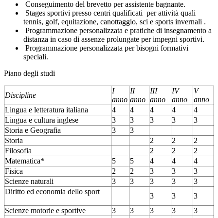
Conseguimento del brevetto per assistente bagnante.
Stages sportivi presso centri qualificati per attività quali
tennis, golf, equitazione, canottaggio, sci e sports invernali .
Programmazione personalizzata e pratiche di insegnamento a
distanza in caso di assenze prolungate per impegni sportivi.
Programmazione personalizzata per bisogni formativi
speciali.
Piano degli studi
I
II
III
IV
V
Discipline
anno
anno
anno
anno
anno
Lingua e letteratura italiana
4
4
4
4
4
Lingua e cultura inglese
3
3
3
3
3
Storia e Geografia
3
3
Storia
2
2
2
Filosofia
2
2
2
Matematica*
5
5
4
4
4
Fisica
2
2
3
3
3
Scienze naturali
3
3
3
3
3
Diritto ed economia dello sport
3
3
3
Scienze motorie e sportive
3
3
3
3
3