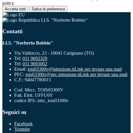
policy.
Accetta tutti
Salva le preferenze
I.I.S. "Norberto Bobbio"
Contatti
I.I.S. "Norberto Bobbio"
Via Valdocco, 23 - 10041 Carignano (TO)
Tel:
011 9692329
Tel:
011 9693002
Email:
tois03300v@istruzione.it
Link per inviare una mail
PEC:
tois03300v@pec.istruzione.it
Link per inviare una mail
C.F.: 94047780013
Cod. Mecc. TOIS03300V
Fatt. Elett. UFFU6Y
codice IPA: istsc_tois03300v
Seguici su
Facebook
Youtube