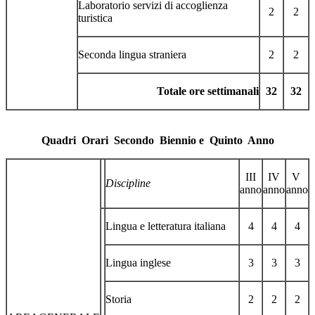
Laboratorio servizi di accoglienza
2
2
turistica
Seconda lingua straniera
2
2
Totale ore settimanali
32
32
Quadri Orari S
econdo
Biennio e
Q
uinto
A
nno
III
IV
V
Discipline
anno
anno
anno
Lingua e letteratura italiana
4
4
4
Lingua inglese
3
3
3
Storia
2
2
2