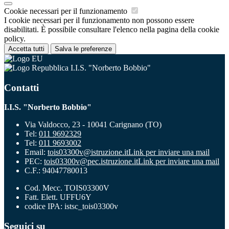
Cookie necessari per il funzionamento
I cookie necessari per il funzionamento non possono essere
disabilitati. È possibile consultare l'elenco nella pagina della cookie
policy.
Accetta tutti
Salva le preferenze
I.I.S. "Norberto Bobbio"
Contatti
I.I.S. "Norberto Bobbio"
Via Valdocco, 23 - 10041 Carignano (TO)
Tel:
011 9692329
Tel:
011 9693002
Email:
tois03300v@istruzione.it
Link per inviare una mail
PEC:
tois03300v@pec.istruzione.it
Link per inviare una mail
C.F.: 94047780013
Cod. Mecc. TOIS03300V
Fatt. Elett. UFFU6Y
codice IPA: istsc_tois03300v
Seguici su