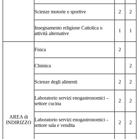
Scienze motorie e sportive
2
2
Insegnamento religione Cattolica o
1
1
attività alternative
Fisica
2
Chimica
2
Scienze degli alimenti
2
2
Laboratorio servizi enogastronomici –
2
2
settore cucina
AREA di
Laboratorio servizi enogastronomici –
INDIRIZZO
2
2
settore sala e vendita