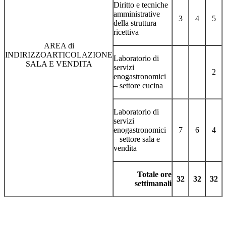
Diritto e tecniche
amministrative
3
4
5
della struttura
ricettiva
AREA di
INDIRIZZOARTICOLAZIONE
Laboratorio di
SALA E VENDITA
servizi
2
enogastronomici
– settore cucina
Laboratorio di
servizi
enogastronomici
7
6
4
– settore sala e
vendita
Totale ore
32
32
32
settimanali