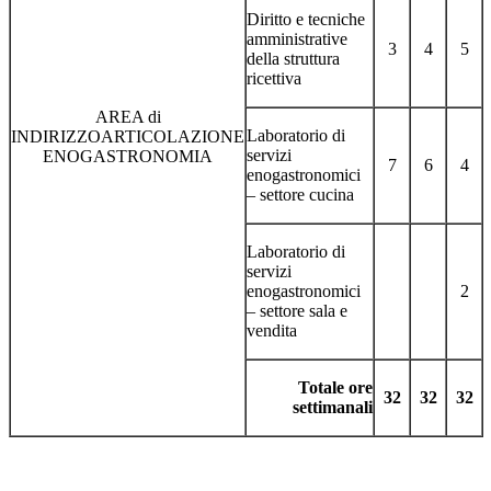
Diritto e tecniche
amministrative
3
4
5
della struttura
ricettiva
AREA di
Laboratorio di
INDIRIZZOARTICOLAZIONE
servizi
ENOGASTRONOMIA
7
6
4
enogastronomici
– settore cucina
Laboratorio di
servizi
enogastronomici
2
– settore sala e
vendita
Totale ore
32
32
32
settimanali