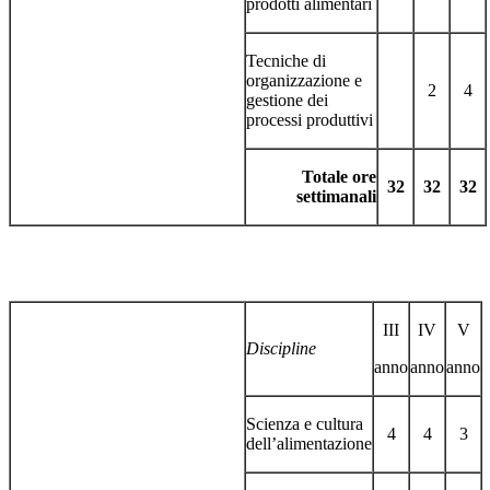
prodotti alimentari
Tecniche di
organizzazione e
2
4
gestione dei
processi produttivi
Totale ore
32
32
32
settimanali
III
IV
V
Discipline
anno
anno
anno
Scienza e cultura
4
4
3
dell’alimentazione