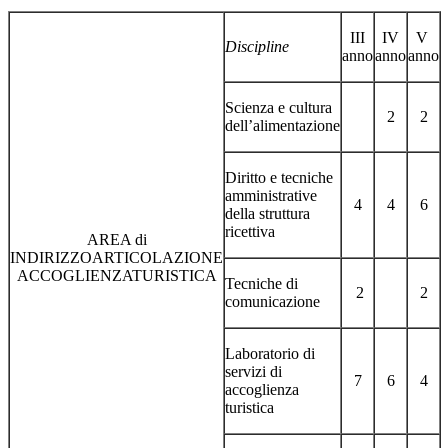
III
IV
V
Discipline
anno
anno
anno
Scienza e cultura
2
2
dell’alimentazione
Diritto e tecniche
amministrative
4
4
6
della struttura
ricettiva
AREA di
INDIRIZZOARTICOLAZIONE
ACCOGLIENZATURISTICA
Tecniche di
2
2
comunicazione
Laboratorio di
servizi di
7
6
4
accoglienza
turistica