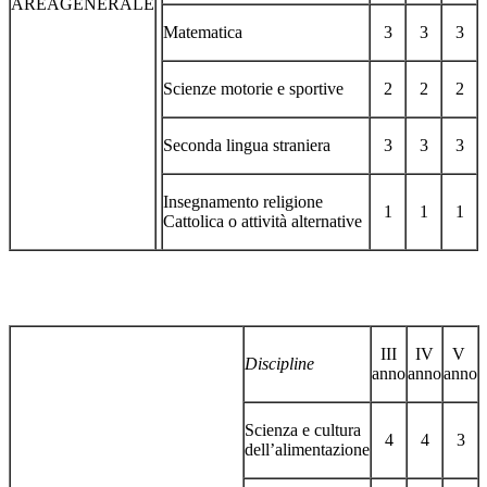
AREAGENERALE
Matematica
3
3
3
Scienze motorie e sportive
2
2
2
Seconda lingua straniera
3
3
3
Insegnamento religione
1
1
1
Cattolica o attività alternative
III
IV
V
Discipline
anno
anno
anno
Scienza e cultura
4
4
3
dell’alimentazione