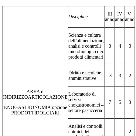
III
IV
V
Discipline
anno
anno
anno
Scienza e cultura
dell’alimentazione,
analisi e controlli
3
4
3
microbiologici dei
prodotti alimentari
Diritto e tecniche
3
3
2
amministrative
AREA di
Laboratorio di
INDIRIZZOARTICOLAZIONE
servizi
7
5
3
enogastronomici –
ENOGASTRONOMIA opzione
settore pasticceria
PRODOTTIDOLCIARI
Analisi e controlli
chimici dei
2