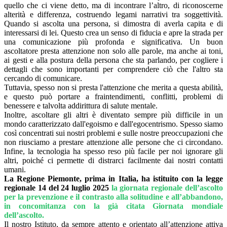
quello che ci viene detto, ma di incontrare l’altro, di riconoscerne
alterità e differenza, costruendo legami narrativi tra soggettività.
Quando si ascolta una persona, si dimostra di averla capita e di
interessarsi di lei. Questo crea un senso di fiducia e apre la strada per
una comunicazione più profonda e significativa. Un buon
ascoltatore presta attenzione non solo alle parole, ma anche ai toni,
ai gesti e alla postura della persona che sta parlando, per cogliere i
dettagli che sono importanti per comprendere ciò che l'altro sta
cercando di comunicare.
Tuttavia, spesso non si presta l'attenzione che merita a questa abilità,
e questo può portare a fraintendimenti, conflitti, problemi di
benessere e talvolta addirittura di salute mentale.
Inoltre, ascoltare gli altri è diventato sempre più difficile in un
mondo caratterizzato dall'egoismo e dall'egocentrismo. Spesso siamo
così concentrati sui nostri problemi e sulle nostre preoccupazioni che
non riusciamo a prestare attenzione alle persone che ci circondano.
Infine, la tecnologia ha spesso reso più facile per noi ignorare gli
altri, poiché ci permette di distrarci facilmente dai nostri contatti
umani.
La Regione Piemonte, prima in Italia, ha istituito con la legge
regionale 14 del 24 luglio 2025
la giornata regionale dell’ascolto
per la prevenzione e il contrasto alla solitudine e all’abbandono,
in concomitanza con la già citata Giornata mondiale
dell’ascolto.
Il nostro Istituto, da sempre attento e orientato all’attenzione attiva