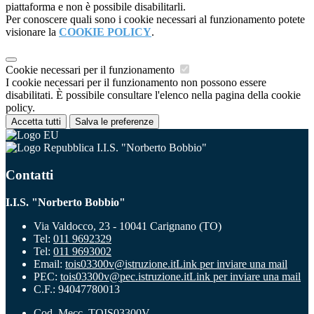
piattaforma e non è possibile disabilitarli.
Per conoscere quali sono i cookie necessari al funzionamento potete
visionare la
COOKIE POLICY
.
Cookie necessari per il funzionamento
I cookie necessari per il funzionamento non possono essere
disabilitati. È possibile consultare l'elenco nella pagina della cookie
policy.
Accetta tutti
Salva le preferenze
I.I.S. "Norberto Bobbio"
Contatti
I.I.S. "Norberto Bobbio"
Via Valdocco, 23 - 10041 Carignano (TO)
Tel:
011 9692329
Tel:
011 9693002
Email:
tois03300v@istruzione.it
Link per inviare una mail
PEC:
tois03300v@pec.istruzione.it
Link per inviare una mail
C.F.: 94047780013
Cod. Mecc. TOIS03300V