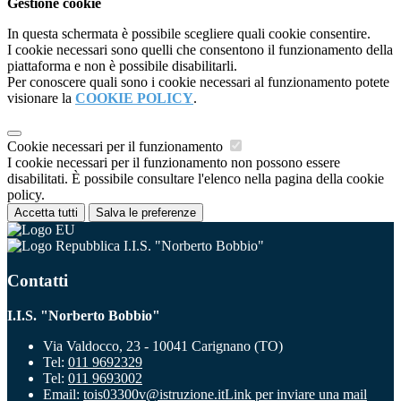
Gestione cookie
In questa schermata è possibile scegliere quali cookie consentire.
I cookie necessari sono quelli che consentono il funzionamento della
piattaforma e non è possibile disabilitarli.
Per conoscere quali sono i cookie necessari al funzionamento potete
visionare la
COOKIE POLICY
.
Cookie necessari per il funzionamento
I cookie necessari per il funzionamento non possono essere
disabilitati. È possibile consultare l'elenco nella pagina della cookie
policy.
Accetta tutti
Salva le preferenze
I.I.S. "Norberto Bobbio"
Contatti
I.I.S. "Norberto Bobbio"
Via Valdocco, 23 - 10041 Carignano (TO)
Tel:
011 9692329
Tel:
011 9693002
Email:
tois03300v@istruzione.it
Link per inviare una mail