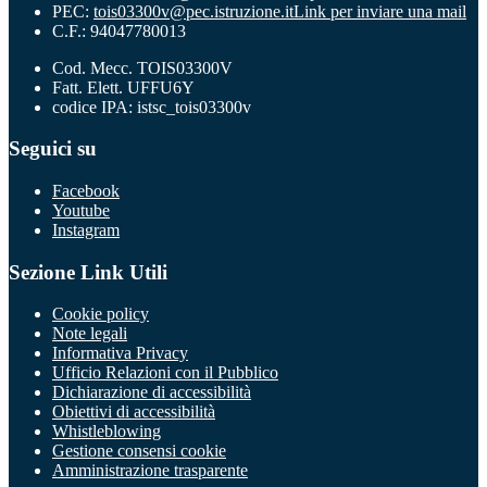
PEC:
tois03300v@pec.istruzione.it
Link per inviare una mail
C.F.: 94047780013
Cod. Mecc. TOIS03300V
Fatt. Elett. UFFU6Y
codice IPA: istsc_tois03300v
Seguici su
Facebook
Youtube
Instagram
Sezione Link Utili
Cookie policy
Note legali
Informativa Privacy
Ufficio Relazioni con il Pubblico
Dichiarazione di accessibilità
Obiettivi di accessibilità
Whistleblowing
Gestione consensi cookie
Amministrazione trasparente