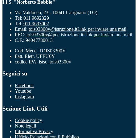
I.I.S. "Norberto Bobbio"
Via Valdocco, 23 - 10041 Carignano (TO)
Tel:
011 9692329
Tel:
011 9693002
Email:
tois03300v@istruzione.it
Link per inviare una mail
PEC:
tois03300v@pec.istruzione.it
Link per inviare una mail
C.F.: 94047780013
Cod. Mecc. TOIS03300V
Fatt. Elett. UFFU6Y
codice IPA: istsc_tois03300v
Seguici su
Facebook
Youtube
Instagram
Sezione Link Utili
Cookie policy
Note legali
Informativa Privacy
Ufficio Relazioni con il Pubblico