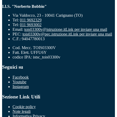
I.I.S. "Norberto Bobbio"
Via Valdocco, 23 - 10041 Carignano (TO)
Tel:
011 9692329
Tel:
011 9693002
Email:
tois03300v@istruzione.it
Link per inviare una mail
PEC:
tois03300v@pec.istruzione.it
Link per inviare una mail
C.F.: 94047780013
Cod. Mecc. TOIS03300V
Fatt. Elett. UFFU6Y
codice IPA: istsc_tois03300v
Seguici su
Facebook
Youtube
Instagram
Sezione Link Utili
Cookie policy
Note legali
Informativa Privacy